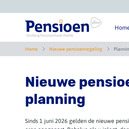
Overslaan
en
naar
inhoud
gaan
Hom
Home
Nieuwe pensioenregeling
Planni
Nieuwe pensio
planning
Sinds 1 juni 2026 gelden de nieuwe pensi