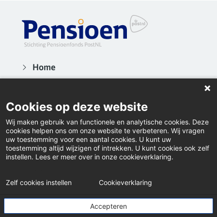
Home
Contact
Cookies op deze website
Actueel
Wij maken gebruik van functionele en analytische cookies. Deze
Inloggen
cookies helpen ons om onze website te verbeteren. Wij vragen
uw toestemming voor een aantal cookies. U kunt uw
Klacht indienen
toestemming altijd wijzigen of intrekken. U kunt cookies ook zelf
instellen. Lees er meer over in onze cookieverklaring.
Downloads
Webanalyse
A/B-tests en personalisering
Zelf cookies instellen
Cookieverklaring
© Pensioenfonds PostNL
Accepteren